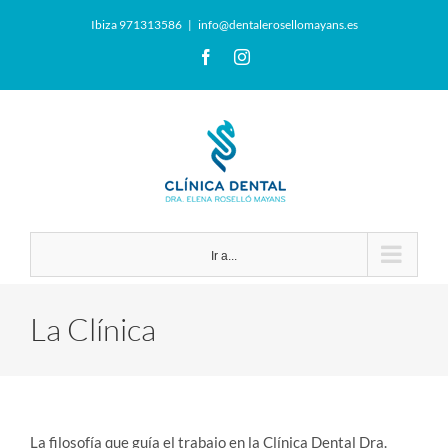
Saltar
Ibiza 971313586
|
info@dentalerosellomayans.es
al
contenido
Facebook
Instagram
Ir a...
La Clínica
La filosofía que guía el trabajo en la Clínica Dental Dra.