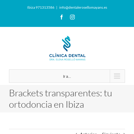
Saltar
Ibiza 971313586
|
info@dentalerosellomayans.es
al
contenido
Facebook
Instagram
Ir a...
Brackets transparentes: tu
ortodoncia en Ibiza