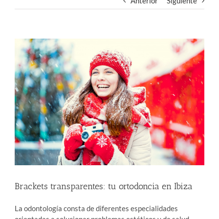
Anterior
Siguiente
Ver
imagen
más
grande
Brackets transparentes: tu ortodoncia en Ibiza
La odontología consta de diferentes especialidades
orientadas a solucionar problemas estéticos y de salud