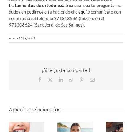
tratamientos de ortodoncia
.
Sea cual sea tu pregunta
, no
dudes en pedirnos cita haciendo clic
aquí
o comunícate con
nosotros en el teléfono
971313586 (Ibiza) o en el
971308624 (Sant Jordi de Ses Salines).
enero 11th, 2021
¡Si te gusta, comparte!!
Facebook
X
LinkedIn
WhatsApp
Pinterest
Correo
electrónico
Artículos relacionados